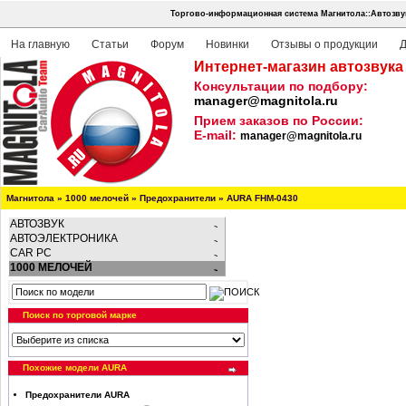
Торгово-информационная система Магнитола::Автозву
На главную
Статьи
Форум
Новинки
Отзывы о продукции
Д
Интернет-магазин автозвука
Консультации по подбору:
manager@magnitola.ru
Прием заказов по России:
E-mail:
manager@magnitola.ru
Магнитола
»
1000 мелочей
»
Предохранители
»
AURA FHM-0430
АВТОЗВУК
АВТОЭЛЕКТРОНИКА
CAR PC
1000 МЕЛОЧЕЙ
Поиск по торговой марке
Похожие модели AURA
Предохранители AURA