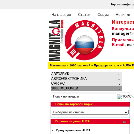
Торгово-информ
На главную
Статьи
Форум
Новинки
Интернет
Консульта
manager@m
Прием зак
E-mail:
man
Магнитола
»
1000 мелочей
»
Предохранители
»
AURA F
АВТОЗВУК
АВТОЭЛЕКТРОНИКА
CAR PC
1000 МЕЛОЧЕЙ
Поиск по торговой марке
Похожие модели AURA
Предохранители AURA