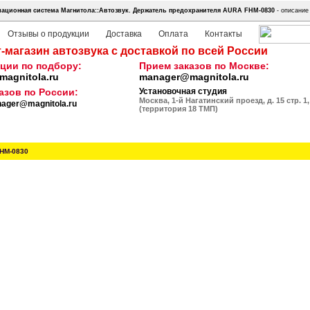
ационная система Магнитола::Автозвук.
Держатель предохранителя AURA FHM-0830
- описание 
Отзывы о продукции
Доставка
Оплата
Контакты
-магазин автозвука с доставкой по всей России
ции по подбору:
Прием заказов по Москве:
agnitola.ru
manager@magnitola.ru
азов по России:
Установочная студия
Москва, 1-й Нагатинский проезд, д. 15 стр. 1,
ager@magnitola.ru
(территория 18 ТМП)
HM-0830