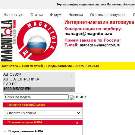
Торгово-информационная система Магнитола::Автозву
На главную
Статьи
Форум
Новинки
Отзывы о продукции
Д
Интернет-магазин автозвука
Консультации по подбору:
manager@magnitola.ru
Прием заказов по России:
E-mail:
manager@magnitola.ru
Магнитола
»
1000 мелочей
»
Предохранители
»
AURA FHM-2148
АВТОЗВУК
АВТОЭЛЕКТРОНИКА
CAR PC
1000 МЕЛОЧЕЙ
Поиск по торговой марке
Похожие модели AURA
Предохранители AURA