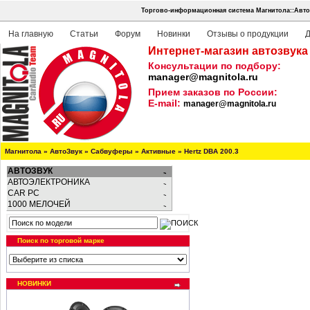
Торгово-информационная система Магнитола::Авто
На главную
Статьи
Форум
Новинки
Отзывы о продукции
Д
Интернет-магазин автозвука
Консультации по подбору:
manager@magnitola.ru
Прием заказов по России:
E-mail:
manager@magnitola.ru
Магнитола
»
АвтоЗвук
»
Сабвуферы
»
Активные
»
Hertz DBA 200.3
АВТОЗВУК
АВТОЭЛЕКТРОНИКА
CAR PC
1000 МЕЛОЧЕЙ
Поиск по торговой марке
НОВИНКИ