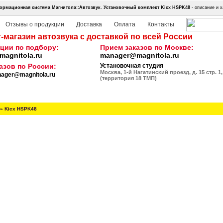
ормационная система Магнитола::Автозвук.
Установочный комплект Kicx HSPK48
- описание и х
Отзывы о продукции
Доставка
Оплата
Контакты
-магазин автозвука с доставкой по всей России
ции по подбору:
Прием заказов по Москве:
agnitola.ru
manager@magnitola.ru
азов по России:
Установочная студия
Москва, 1-й Нагатинский проезд, д. 15 стр. 1,
ager@magnitola.ru
(территория 18 ТМП)
»
Kicx HSPK48