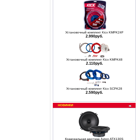
Установочный комплект Kicx KMPK24F
2.990руб.
Установочный комплект Kicx KMPK48
2.110руб.
Установочный комплект Kicx SCPK28
2.590руб.
НОВИНКИ
Коаксиальная акустика Axton ATX130S