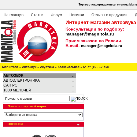
Торгово-информационная система Магни
На главную
Статьи
Форум
Новинки
Отзывы о продукции
Д
Интернет-магазин автозвука
Консультации по подбору:
manager@magnitola.ru
Прием заказов по России:
E-mail:
manager@magnitola.ru
Магнитола
»
АвтоЗвук
»
Акустика
»
Коаксиальная
»
6"-7" (16 - 17 см)
АВТОЗВУК
АВТОЭЛЕКТРОНИКА
CAR PC
1000 МЕЛОЧЕЙ
Поиск по торговой марке
НОВИНКИ