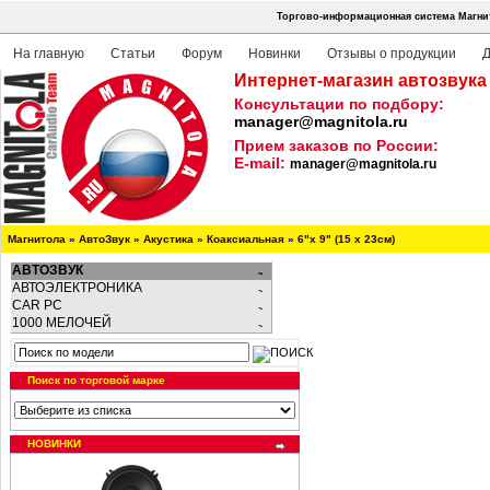
Торгово-информационная система Магнит
На главную
Статьи
Форум
Новинки
Отзывы о продукции
Д
Интернет-магазин автозвука
Консультации по подбору:
manager@magnitola.ru
Прием заказов по России:
E-mail:
manager@magnitola.ru
Магнитола
»
АвтоЗвук
»
Акустика
»
Коаксиальная
»
6"х 9" (15 х 23см)
АВТОЗВУК
АВТОЭЛЕКТРОНИКА
CAR PC
1000 МЕЛОЧЕЙ
Поиск по торговой марке
НОВИНКИ