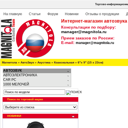
Торгово-информационна
На главную
Статьи
Форум
Новинки
Отзывы о продукции
Д
Интернет-магазин автозвука
Консультации по подбору:
manager@magnitola.ru
Прием заказов по России:
E-mail:
manager@magnitola.ru
Магнитола
»
АвтоЗвук
»
Акустика
»
Коаксиальная
»
6"х 9" (15 х 23см)
АВТОЗВУК
АВТОЭЛЕКТРОНИКА
CAR PC
1000 МЕЛОЧЕЙ
Поиск по торговой марке
НОВИНКИ