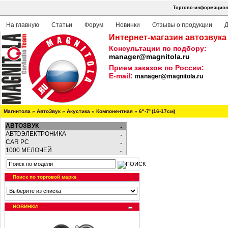
Торгово-информационн
На главную
Статьи
Форум
Новинки
Отзывы о продукции
Д
Интернет-магазин автозвука
Консультации по подбору:
manager@magnitola.ru
Прием заказов по России:
E-mail:
manager@magnitola.ru
Магнитола
»
АвтоЗвук
»
Акустика
»
Компонентная
»
6"-7"(16-17см)
АВТОЗВУК
АВТОЭЛЕКТРОНИКА
CAR PC
1000 МЕЛОЧЕЙ
Поиск по торговой марке
НОВИНКИ