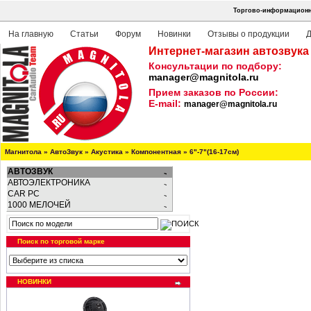
Торгово-информационна
На главную
Статьи
Форум
Новинки
Отзывы о продукции
Д
Интернет-магазин автозвука
Консультации по подбору:
manager@magnitola.ru
Прием заказов по России:
E-mail:
manager@magnitola.ru
Магнитола
»
АвтоЗвук
»
Акустика
»
Компонентная
»
6"-7"(16-17см)
АВТОЗВУК
АВТОЭЛЕКТРОНИКА
CAR PC
1000 МЕЛОЧЕЙ
Поиск по торговой марке
НОВИНКИ