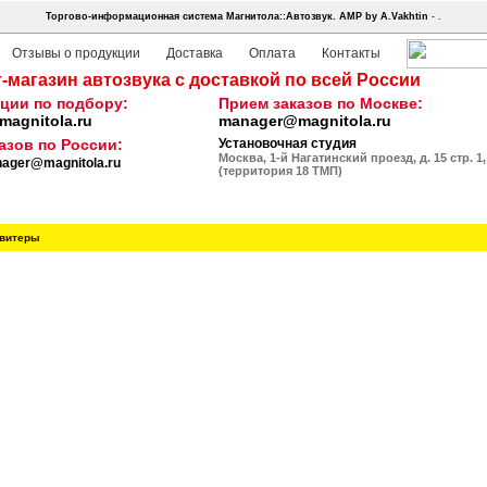
Торгово-информационная система Магнитола::Автозвук.
AMP by A.Vakhtin
- .
Отзывы о продукции
Доставка
Оплата
Контакты
-магазин автозвука с доставкой по всей России
ции по подбору:
Прием заказов по Москве:
agnitola.ru
manager@magnitola.ru
азов по России:
Установочная студия
Москва, 1-й Нагатинский проезд, д. 15 стр. 1,
ager@magnitola.ru
(территория 18 ТМП)
витеры