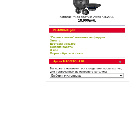
Компонентная акустика Axton ATC200S
18.900руб.
ИНФОРМАЦИЯ:
"Горячая линия" магазина на форуме
Оплата
Доставка заказов
Условия работы
О нас
Форма обратной связи
Архив MAGNITOLA.RU
Вы можете ознакомиться с моделями прошлых лет,
уже исключенных из основного каталога