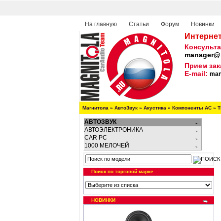
На главную
Статьи
Форум
Новинки
Интернет
Консульта
manager@m
Прием зак
E-mail:
man
Магнитола
»
АвтоЗвук
»
Акустика
»
Компоненты АС
»
Т
АВТОЗВУК
АВТОЭЛЕКТРОНИКА
CAR PC
1000 МЕЛОЧЕЙ
Поиск по торговой марке
НОВИНКИ