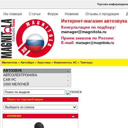
Торгово-информационн
На главную
Статьи
Форум
Новинки
Отзывы о продукции
Д
Интернет-магазин автозвука
Консультации по подбору:
manager@magnitola.ru
Прием заказов по России:
E-mail:
manager@magnitola.ru
Магнитола
»
АвтоЗвук
»
Акустика
»
Компоненты АС
»
Твитеры
АВТОЗВУК
АВТОЭЛЕКТРОНИКА
CAR PC
1000 МЕЛОЧЕЙ
Поиск по торговой марке
НОВИНКИ