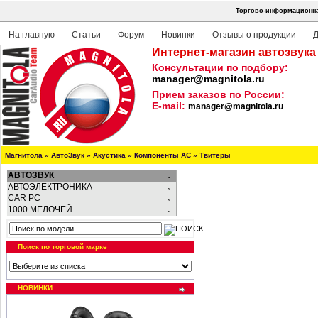
Торгово-информационная
На главную
Статьи
Форум
Новинки
Отзывы о продукции
Д
Интернет-магазин автозвука
Консультации по подбору:
manager@magnitola.ru
Прием заказов по России:
E-mail:
manager@magnitola.ru
Магнитола
»
АвтоЗвук
»
Акустика
»
Компоненты АС
»
Твитеры
АВТОЗВУК
АВТОЭЛЕКТРОНИКА
CAR PC
1000 МЕЛОЧЕЙ
Поиск по торговой марке
НОВИНКИ