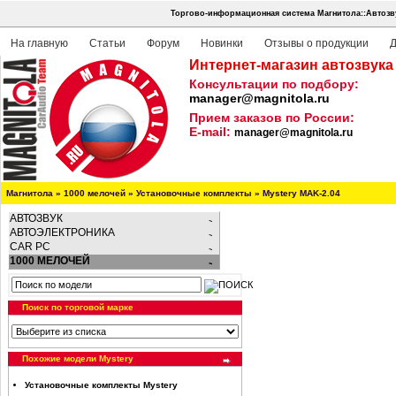
Торгово-информационная система Магнитола::Автозв
На главную
Статьи
Форум
Новинки
Отзывы о продукции
Д
Интернет-магазин автозвука
Консультации по подбору:
manager@magnitola.ru
Прием заказов по России:
E-mail:
manager@magnitola.ru
Магнитола
»
1000 мелочей
»
Установочные комплекты
»
Mystery MAK-2.04
АВТОЗВУК
АВТОЭЛЕКТРОНИКА
CAR PC
1000 МЕЛОЧЕЙ
Поиск по торговой марке
Похожие модели Mystery
Установочные комплекты Mystery