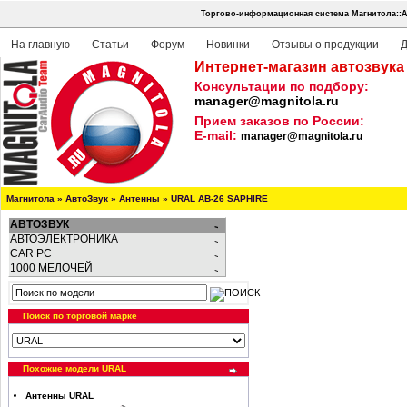
Торгово-информационная система Магнитола::А
На главную
Статьи
Форум
Новинки
Отзывы о продукции
Д
Интернет-магазин автозвука
Консультации по подбору:
manager@magnitola.ru
Прием заказов по России:
E-mail:
manager@magnitola.ru
Магнитола
»
АвтоЗвук
»
Антенны
»
URAL AB-26 SAPHIRE
АВТОЗВУК
АВТОЭЛЕКТРОНИКА
CAR PC
1000 МЕЛОЧЕЙ
Поиск по торговой марке
Похожие модели URAL
Антенны URAL