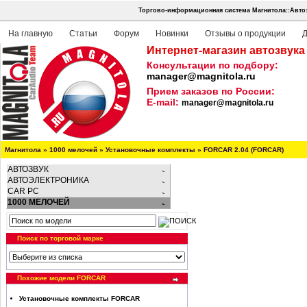
Торгово-информационная система Магнитола::Авто
На главную
Статьи
Форум
Новинки
Отзывы о продукции
Д
Интернет-магазин автозвука
Консультации по подбору:
manager@magnitola.ru
Прием заказов по России:
E-mail:
manager@magnitola.ru
Магнитола
»
1000 мелочей
»
Установочные комплекты
»
FORCAR 2.04 (FORCAR)
АВТОЗВУК
АВТОЭЛЕКТРОНИКА
CAR PC
1000 МЕЛОЧЕЙ
Поиск по торговой марке
Похожие модели FORCAR
Установочные комплекты FORCAR