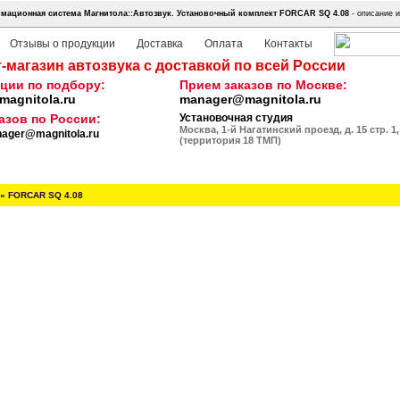
мационная система Магнитола::Автозвук.
Установочный комплект FORCAR SQ 4.08
- описание и
Отзывы о продукции
Доставка
Оплата
Контакты
-магазин автозвука с доставкой по всей России
ции по подбору:
Прием заказов по Москве:
agnitola.ru
manager@magnitola.ru
азов по России:
Установочная студия
Москва, 1-й Нагатинский проезд, д. 15 стр. 1,
ager@magnitola.ru
(территория 18 ТМП)
»
FORCAR SQ 4.08