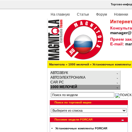
Торгово-инфор
На главную
Статьи
Форум
Новинки
Интернет
Консульта
manager@m
Прием зак
E-mail:
man
Магнитола
»
1000 мелочей
»
Установочные комплекты
АВТОЗВУК
АВТОЭЛЕКТРОНИКА
CAR PC
1000 МЕЛОЧЕЙ
Поиск по торговой марке
Похожие модели FORCAR
Установочные комплекты FORCAR