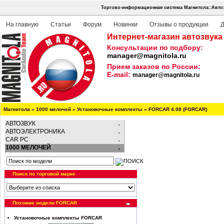
Торгово-информационная система Магнитола::Авто
На главную
Статьи
Форум
Новинки
Отзывы о продукции
Д
Интернет-магазин автозвука
Консультации по подбору:
manager@magnitola.ru
Прием заказов по России:
E-mail:
manager@magnitola.ru
Магнитола
»
1000 мелочей
»
Установочные комплекты
»
FORCAR 4.08 (FORCAR)
АВТОЗВУК
АВТОЭЛЕКТРОНИКА
CAR PC
1000 МЕЛОЧЕЙ
Поиск по торговой марке
Похожие модели FORCAR
Установочные комплекты FORCAR