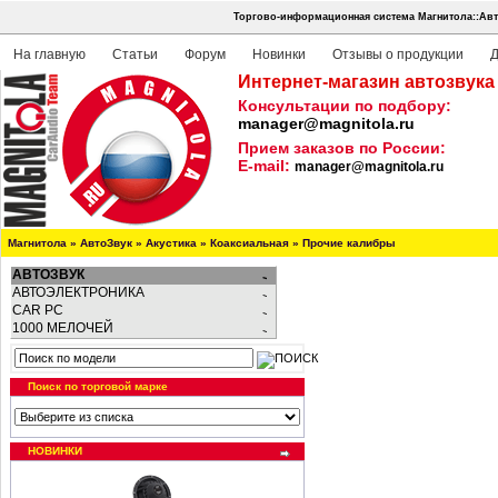
Торгово-информационная система Магнитола::Авт
На главную
Статьи
Форум
Новинки
Отзывы о продукции
Д
Интернет-магазин автозвука
Консультации по подбору:
manager@magnitola.ru
Прием заказов по России:
E-mail:
manager@magnitola.ru
Магнитола
»
АвтоЗвук
»
Акустика
»
Коаксиальная
»
Прочие калибры
АВТОЗВУК
АВТОЭЛЕКТРОНИКА
CAR PC
1000 МЕЛОЧЕЙ
Поиск по торговой марке
НОВИНКИ