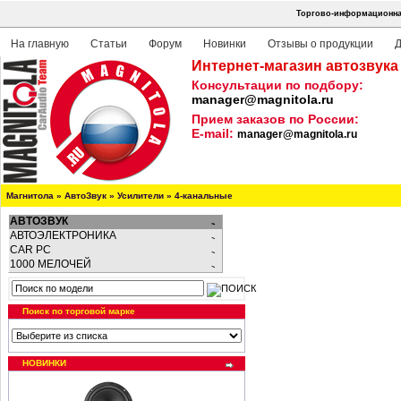
Торгово-информационная
На главную
Статьи
Форум
Новинки
Отзывы о продукции
Д
Интернет-магазин автозвука
Консультации по подбору:
manager@magnitola.ru
Прием заказов по России:
E-mail:
manager@magnitola.ru
Магнитола
»
АвтоЗвук
»
Усилители
»
4-канальные
АВТОЗВУК
АВТОЭЛЕКТРОНИКА
CAR PC
1000 МЕЛОЧЕЙ
Поиск по торговой марке
НОВИНКИ