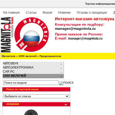
Торгово-информационная
На главную
Статьи
Форум
Новинки
Отзывы о продукции
Д
Интернет-магазин автозвука
Консультации по подбору:
manager@magnitola.ru
Прием заказов по России:
E-mail:
manager@magnitola.ru
Магнитола
»
1000 мелочей
»
Предохранители
АВТОЗВУК
АВТОЭЛЕКТРОНИКА
CAR PC
1000 МЕЛОЧЕЙ
Поиск по торговой марке
НОВИНКИ