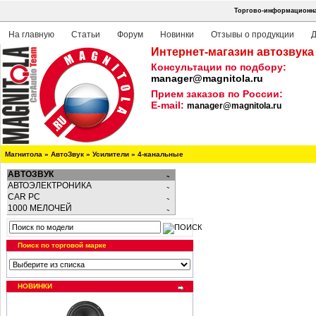
Торгово-информационная
На главную
Статьи
Форум
Новинки
Отзывы о продукции
Д
Интернет-магазин автозвука
Консультации по подбору:
manager@magnitola.ru
Прием заказов по России:
E-mail:
manager@magnitola.ru
Магнитола
»
АвтоЗвук
»
Усилители
»
4-канальные
АВТОЗВУК
АВТОЭЛЕКТРОНИКА
CAR PC
1000 МЕЛОЧЕЙ
Поиск по торговой марке
НОВИНКИ