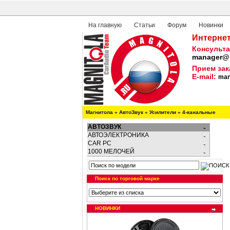
На главную
Статьи
Форум
Новинки
Интернет
Консульта
manager@m
Прием зак
E-mail:
man
Магнитола
»
АвтоЗвук
»
Усилители
»
4-канальные
АВТОЗВУК
АВТОЭЛЕКТРОНИКА
CAR PC
1000 МЕЛОЧЕЙ
Поиск по торговой марке
НОВИНКИ